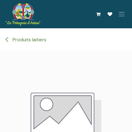
Se rendre au contenu
Produits laitiers