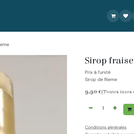
À propos
Livraison/Commande
Recettes
Contactez-nou
rieme
Sirop frais
Prix à l’unité
Sirop de Rieme
9,90
€
(Toutes taxes
Conditions générales