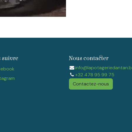
 suivre
Nous contacter
info@lapotageriedantan.b
cebook
+32 478 95 99 75
tagram​
Contactez-nous