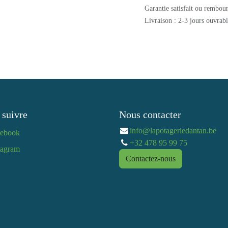
Garantie satisfait ou re
Livraison : 2-3 jours ouv
 suivre
Nous contacter
info@lapotageriedantan.b
cebook
+32 478 95 99 75
tagram​
Contactez-nous