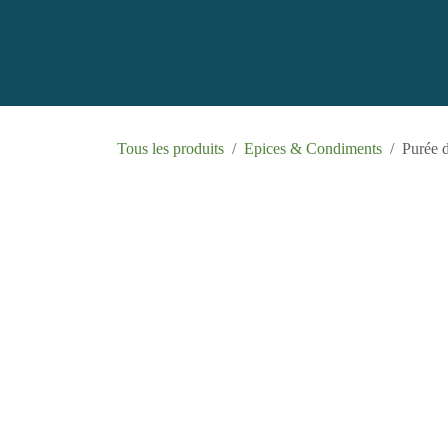
Se rendre au contenu
Accueil
B
Tous les produits
Epices & Condiments