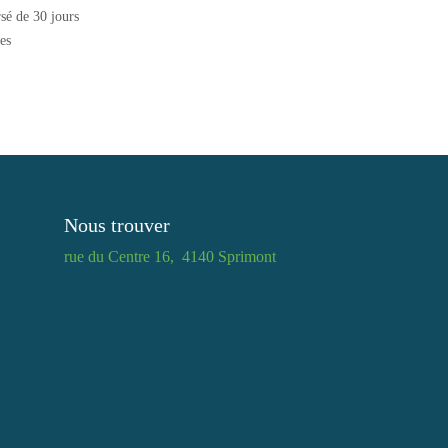
mboursé de 30 jours
rables
Nous trouver
e
rue du Centre 16, 4140 Sprimont