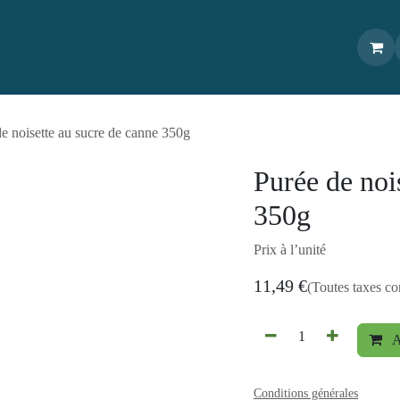
outique
À propos
Livraison/Commande
Recettes
Conta
Purée de noisette au sucre de canne 350g
Purée de no
canne 350g
Prix à l’unité
11,49
€
(Toutes taxes
Conditions générales