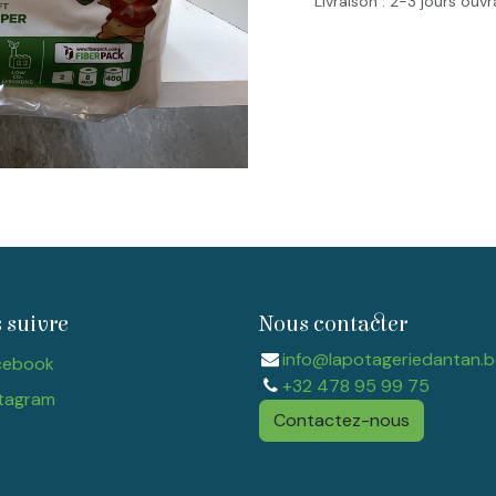
Livraison : 2-3 jours ouv
 suivre
Nous contacter
info@lapotageriedantan.b
cebook
+32 478 95 99 75
tagram​
Contactez-nous