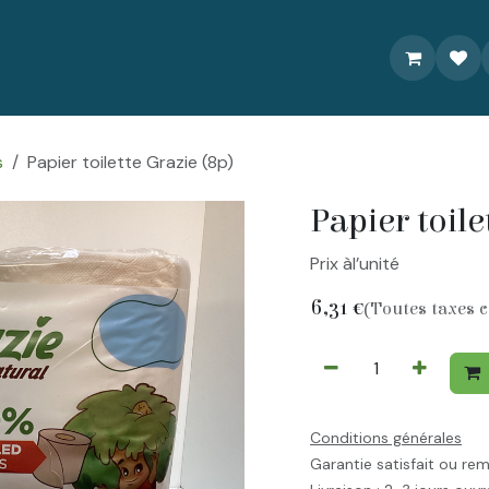
À propos
Livraison/Commande
Recettes
Contactez-nou
s
Papier toilette Grazie (8p)
Papier toile
Prix àl’unité
6,31
€
(Toutes taxes 
Conditions générales
Garantie satisfait ou re