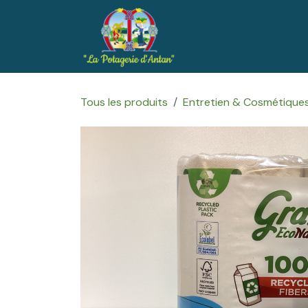
Se rendre au contenu
Accueil
Boutique
Tous les produits
Entretien & Cosmétique