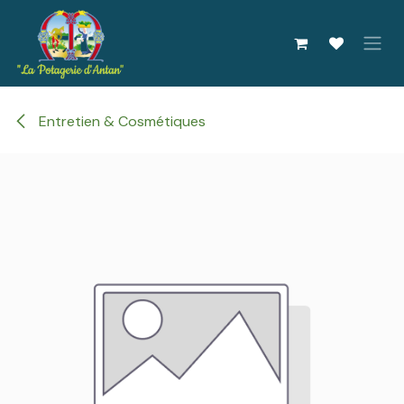
Se rendre au contenu
Entretien & Cosmétiques