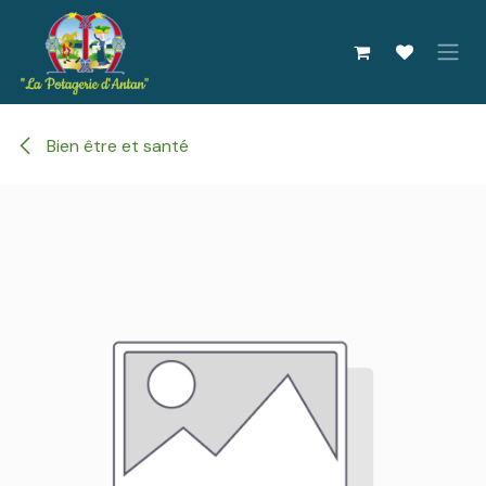
Se rendre au contenu
Bien être et santé