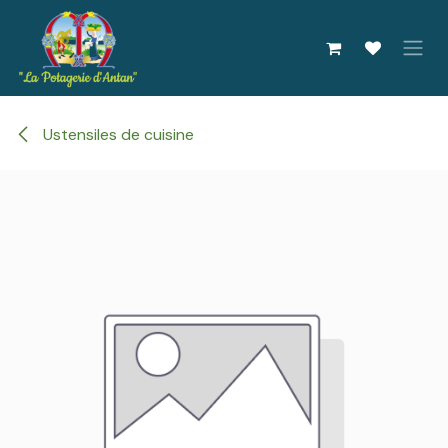
Se rendre au contenu
Ustensiles de cuisine