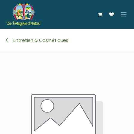
Se rendre au contenu
Entretien & Cosmétiques