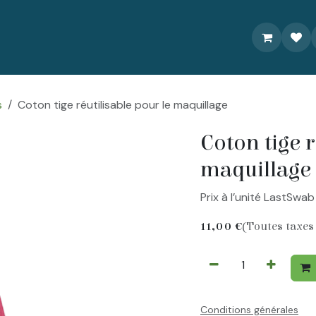
À propos
Livraison/Commande
Recettes
Contactez-nou
s
Coton tige réutilisable pour le maquillage
Coton tige r
maquillage
Prix à l’unité LastSwa
11,00
€
(Toutes taxes
Conditions générales