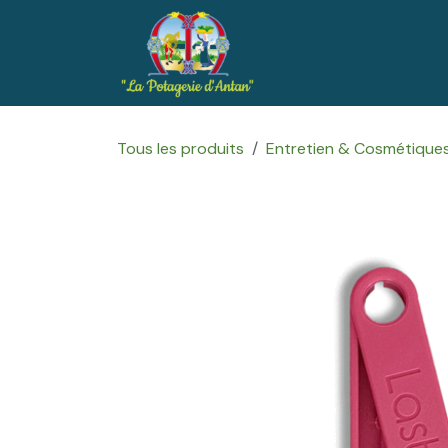
Se rendre au contenu
Accueil
Boutique
Tous les produits
Entretien & Cosmétique