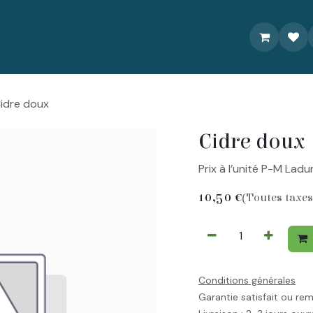
À propos
Livraison/Commande
Recettes
Contactez-nou
idre doux
Cidre doux
Prix à l’unité P-M Ladu
10,50
€
(Toutes taxes
Conditions générales
Garantie satisfait ou re