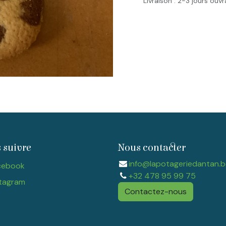
Livraison : 2-3 jours ouv
 suivre
Nous contacter
info@lapotageriedantan.b
cebook
+32 478 95 99 75
tagram​
Contactez-nous