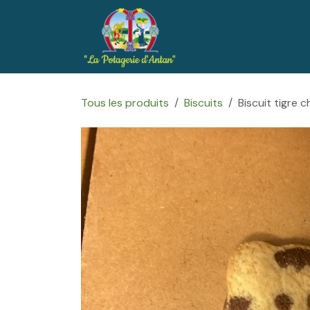
Se rendre au contenu
Accueil
Boutique
Tous les produits
Biscuits
Biscuit tigre c