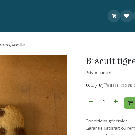
À propos
Livraison/Commande
Recettes
Contactez-nou
hoco/vanille
Biscuit tigr
Prix à l’unité
0,47
€
(Toutes taxes 
Conditions générales
Garantie satisfait ou re