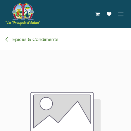
Se rendre au contenu
Epices & Condiments