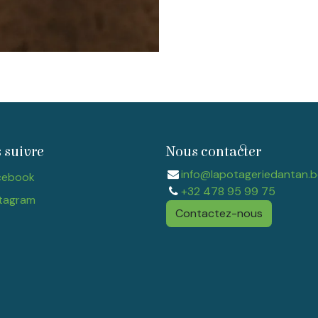
 suivre
Nous contacter
info@lapotageriedantan.b
cebook
+32 478 95 99 75
tagram​
Contactez-nous