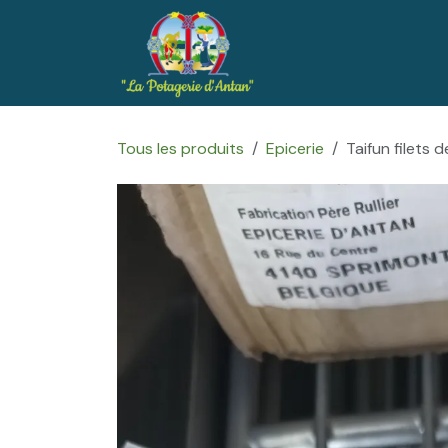
Se rendre au contenu
Accueil
Boutique
Tous les produits
Epicerie
Taifun filets 