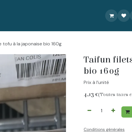
À propos
Livraison/Commande
Recettes
Contactez-nou
de tofu à la japonaise bio 160g
Taifun filet
bio 160g
Prix à l’unité
4,13
€
(Toutes taxes 
Conditions générales