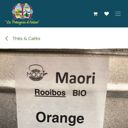
Se rendre au contenu
Thés & Cafés