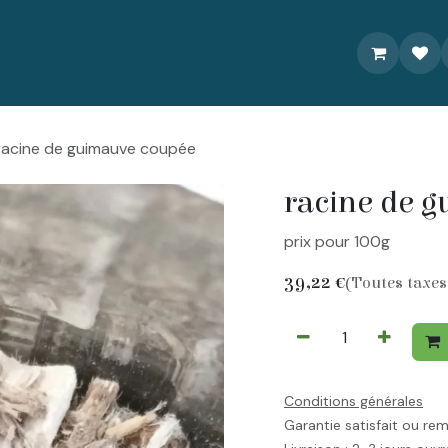
À propos
Livraison/Commande
Recettes
Contactez-nou
racine de guimauve coupée
racine de 
prix pour 100g
39,22
€
(Toutes taxes
Conditions générales
Garantie satisfait ou re