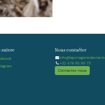
 suivre
Nous contacter
info@lapotageriedantan.b
cebook
+32 478 95 99 75
tagram​
Contactez-nous