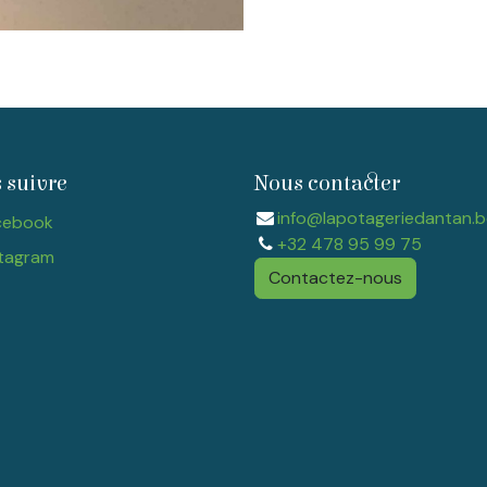
 suivre
Nous contacter
info@lapotageriedantan.b
cebook
+32 478 95 99 75
tagram​
Contactez-nous