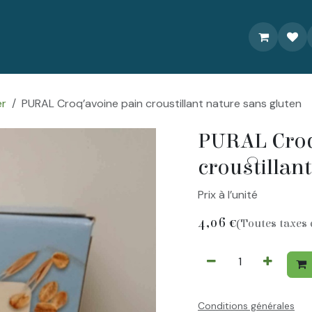
À propos
Livraison/Commande
Recettes
Contactez-nou
er
PURAL Croq’avoine pain croustillant nature sans gluten
PURAL Croq
croustillan
Prix à l’unité
4,06
€
(Toutes taxes
Conditions générales