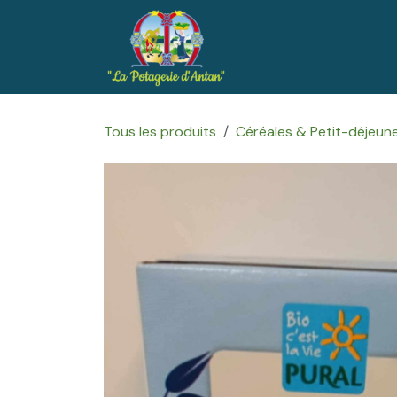
Se rendre au contenu
Accueil
Boutique
Tous les produits
Céréales & Petit-déjeun