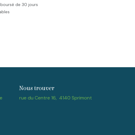
mboursé de 30 jours
rables
Nous trouver
e
rue du Centre 16, 4140 Sprimont