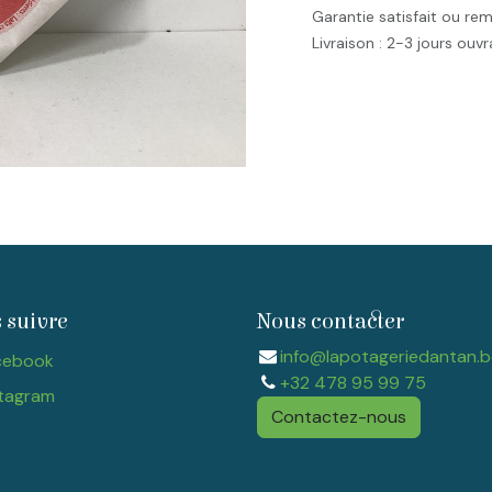
Garantie satisfait ou re
Livraison : 2-3 jours ouv
 suivre
Nous contacter
info@lapotageriedantan.b
cebook
+32 478 95 99 75
tagram​
Contactez-nous