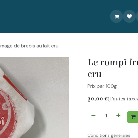
À propos
Livraison/Commande
Recettes
Contactez-nou
mage de brebis au lait cru
Le rompî fr
cru
Prix par 100g
30,00
€
(Toutes taxe
Conditions générales