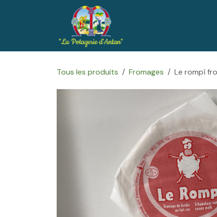
Se rendre au contenu
Accueil
Boutique
Tous les produits
Fromages
Le rompî fro