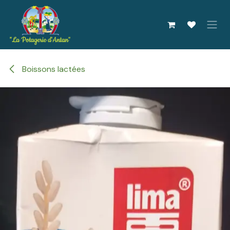
Se rendre au contenu
Boissons lactées