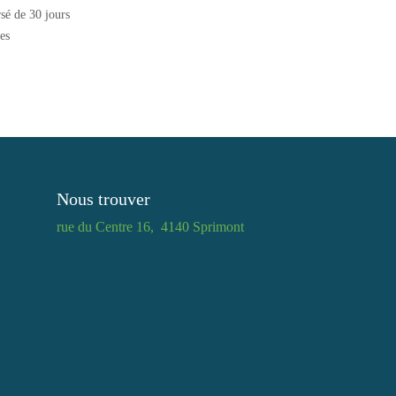
mboursé de 30 jours
rables
Nous trouver
e
rue du Centre 16, 4140 Sprimont