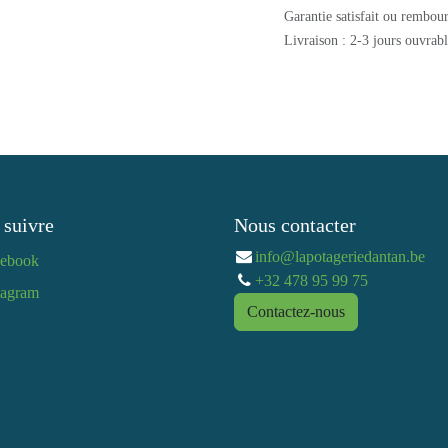
Garantie satisfait ou re
Livraison : 2-3 jours ouv
 suivre
Nous contacter
info@lapotageriedantan.b
cebook
+32 478 95 99 75
tagram​
Contactez-nous