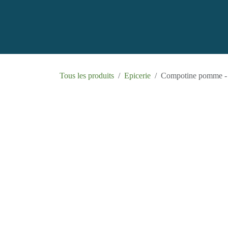
Se rendre au contenu
Accueil
B
Tous les produits
Epicerie
Compotine po