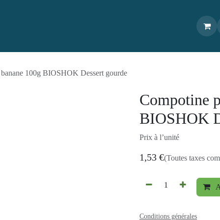
outique
À propos
Livraison/Commande
Recettes
Conta
mme - banane 100g BIOSHOK Dessert gourde
Compotine 
BIOSHOK De
Prix à l’unité
1,53
€
(Toutes taxes 
Conditions générales