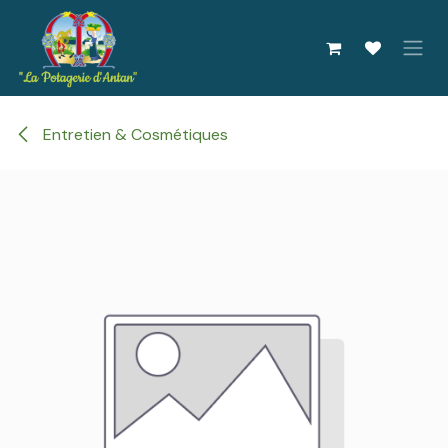
Se rendre au contenu
Entretien & Cosmétiques