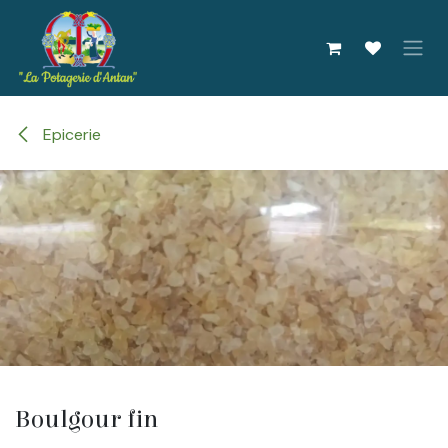
Se rendre au contenu
Epicerie
Boulgour fin