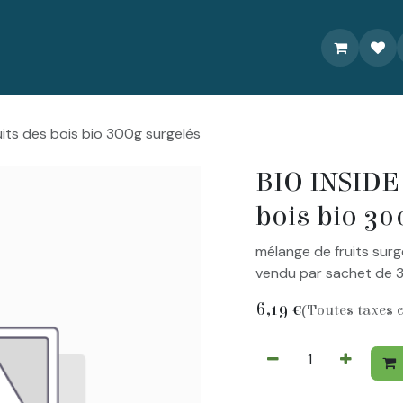
À propos
Livraison/Commande
Recettes
Contactez-nou
uits des bois bio 300g surgelés
BIO INSIDE 
bois bio 30
mélange de fruits surg
vendu par sachet de 
6,19
€
(Toutes taxes 