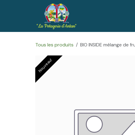
Se rendre au contenu
Accueil
Boutique
Tous les produits
BIO INSIDE mélange de fr
Nouveau!