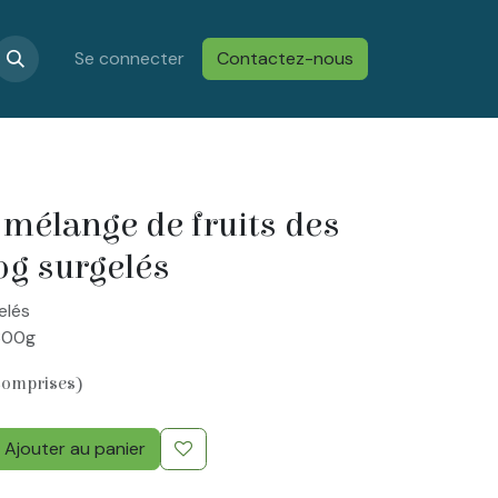
s
Confidentialité & Cookies
Se connecter
Contactez-nous
Conditions générales de vent
mélange de fruits des
0g surgelés
elés
300g
comprises)
Ajouter au panier